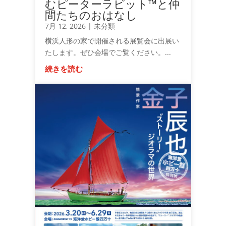
むピーターラビット™と仲
間たちのおはなし
7月 12, 2026
|
未分類
横浜人形の家で開催される展覧会に出展い
たします。ぜひ会場でご覧ください。...
続きを読む