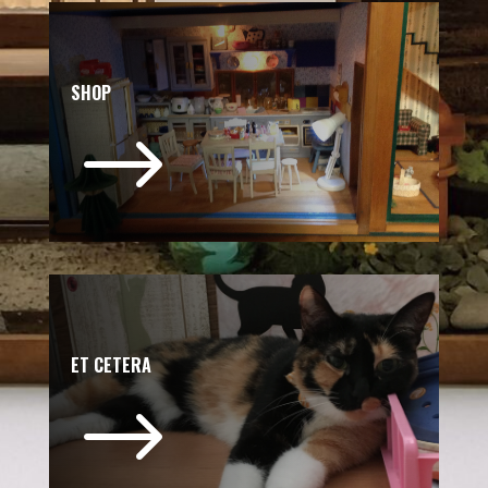
SHOP
$
ET CETERA
$