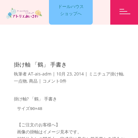
ドールハウス
ショップへ
GARELLY
掛け軸 「鶴」 手書き
LESSON
執筆者
AT-ais-adm
|
10月 23, 2014
|
ミニチュア掛け軸
,
一点物
,
商品
|
コメント0件
EVENT
掛け軸? 「鶴」 手書き
サイズ90×48
ET CETERA
【ご注文のお客様へ】

画像の掛軸はイメージ見本です。
