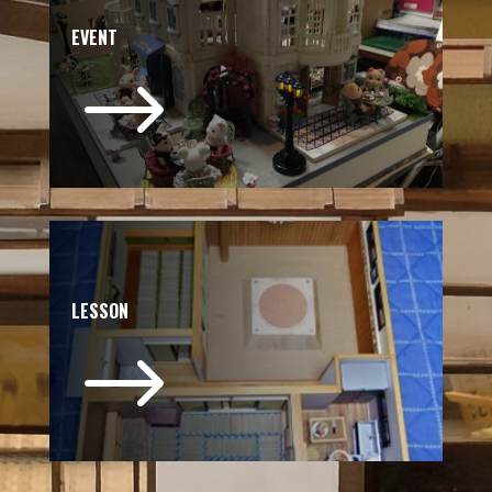
EVENT
$
LESSON
$