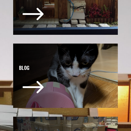
$
BLOG
$