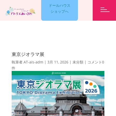
ドールハウス
ショップへ
GARELLY
東京ジオラマ展
LESSON
執筆者
AT-ais-adm
|
3月 11, 2026
|
未分類
|
コメント0
件
EVENT
ET CETERA