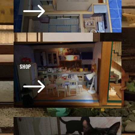
$
SHOP
$