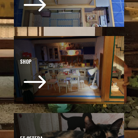
$
SHOP
$