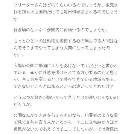
ブリーダーさんはどのくらいいるのでしょうか、販売さ
BLOG
れる猫や犬は国内だけでも毎日何頭産まれるのでしょう
か
行き場のないネコが国内に何頭いるのでしょうか。
CONTACT
もっとひどいのは動物を虐待する心の病んでる人間はな
んでそこまでやってしまう人間になってしまったの
か。。
広場や公園に動物にエサをあげないでくださいと書かれ
ている、確かに迷惑を掛けられてる方が要るのだと思う
が、考え方を変えるだけで共存できている地域もある。
できないところと出来るところの違いってどれだけ？
どうぶつが好きか嫌いかって言うだけの違いじゃないの
だろうか。
公園なんかでえさを与えるものなら、犯罪者のような目
で見て文句を言う人がいるから、そこに立ち向かうほど
勇気がないのであえてはそこまでしないが、では野良は