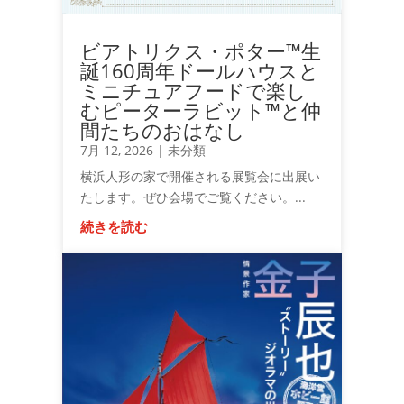
ビアトリクス・ポター™生
誕160周年ドールハウスと
ミニチュアフードで楽し
むピーターラビット™と仲
間たちのおはなし
7月 12, 2026
|
未分類
横浜人形の家で開催される展覧会に出展い
たします。ぜひ会場でご覧ください。...
続きを読む