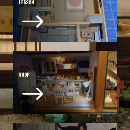
LESSON
$
SHOP
$