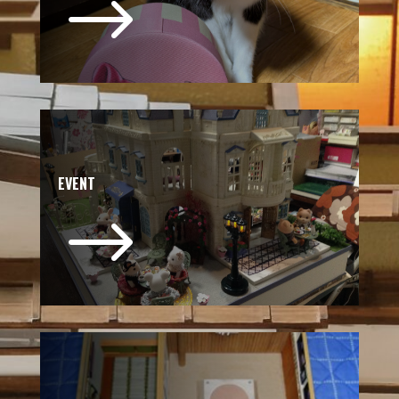
$
EVENT
$