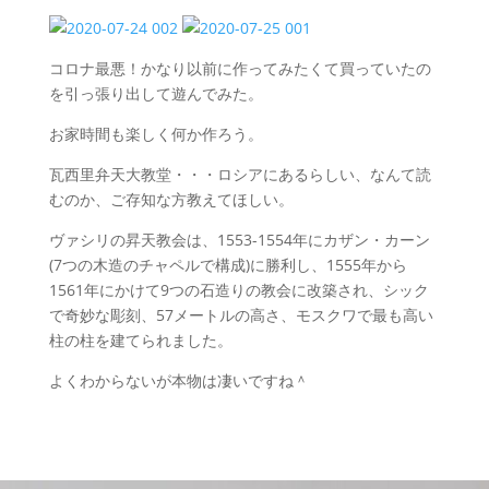
BLOG
コロナ最悪！かなり以前に作ってみたくて買っていたの
を引っ張り出して遊んでみた。
CONTACT
お家時間も楽しく何か作ろう。
瓦西里弁天大教堂・・・ロシアにあるらしい、なんて読
むのか、ご存知な方教えてほしい。
ヴァシリの昇天教会は、1553-1554年にカザン・カーン
(7つの木造のチャペルで構成)に勝利し、1555年から
1561年にかけて9つの石造りの教会に改築され、シック
で奇妙な彫刻、57メートルの高さ、モスクワで最も高い
柱の柱を建てられました。
よくわからないが本物は凄いですね＾