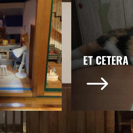
ET CETERA
$