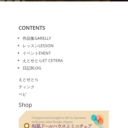
CONTENTS
作品集
GARELLY
レッスン
LESSON
イベント
EVENT
えとせとら
ET CETERA
日記
BLOG
えとせとら
ティンク
ベビ
Shop