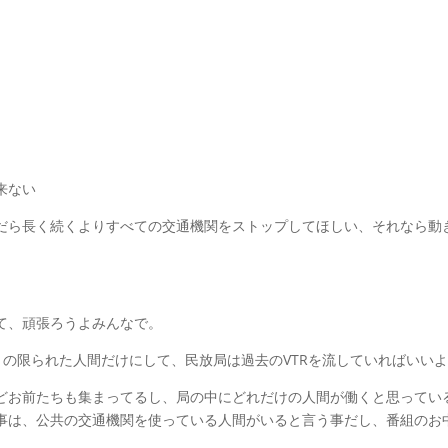
来ない
だら長く続くよりすべての交通機関をストップしてほしい、それなら動
て、頑張ろうよみんなで。
ｋ
の限られた人間だけにして、民放局は過去のVTRを流していればいい
どお前たちも集まってるし、局の中にどれだけの人間が働くと思ってい
事は、公共の交通機関を使っている人間がいると言う事だし、番組のお