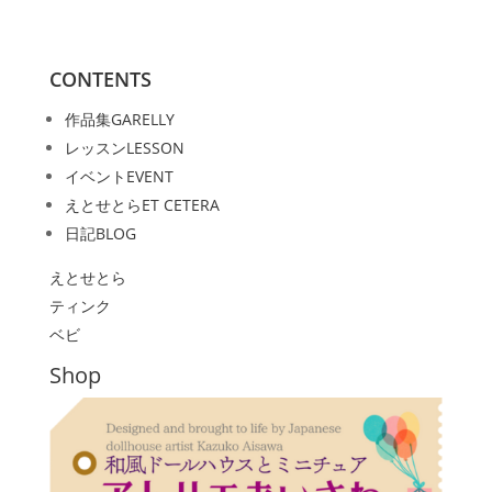
CONTENTS
作品集
GARELLY
レッスン
LESSON
イベント
EVENT
えとせとら
ET CETERA
日記
BLOG
えとせとら
ティンク
ベビ
Shop