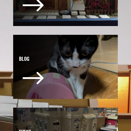
$
BLOG
$