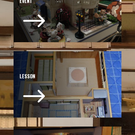
EVENT
$
LESSON
$