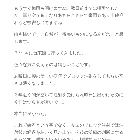
もうすぐ梅雨も明けますね、数日前までは猛暑でした
BLOG
が、曇り空が多くなりあちらこちらで豪雨もあり土砂崩
れなど被害も出てますね。
雨も怖いです。自然が一番怖いものになるんだわ、と感
CONTACT
じます。
７/１４に台東館に行ってきました。
色々な方に会えるのは嬉しいことです。
君曜日に腰の新しい病院でブロック注射をしてもらい辛
さは薄くなりました。
３年近く間が空いて注射を受けられ昨日は出かけたのに
今日はつらさが薄いです。
本当に良かった。
これで乗るという事でなく、今回のブロック注射では注
射後の経過を細かく見た上で、今後の治療の判断にする
そうです。手術もいろいろあり、検討するとの事。