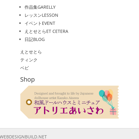
作品集
GARELLY
レッスン
LESSON
イベント
EVENT
えとせとら
ET CETERA
日記
BLOG
えとせとら
ティンク
ベビ
Shop
WEBDESIGNBUILD.NET