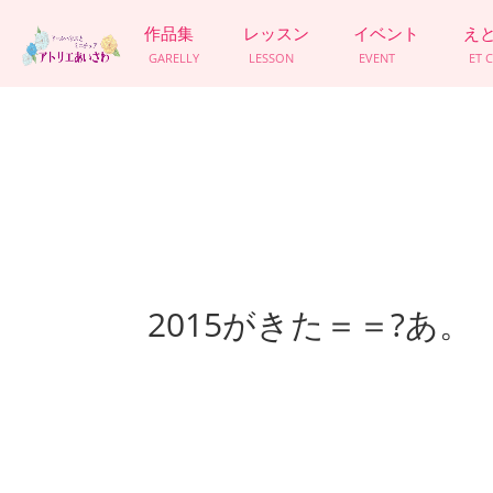
作品集
レッスン
イベント
え
GARELLY
LESSON
EVENT
ET 
2015がきた＝＝?あ。