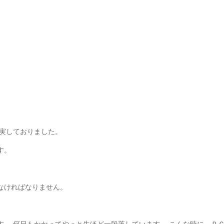
。
充実しておりました。
す。
なければなりません。
。 何日もかかってやっと先ほど一段落しています。 こんな時に、Ｐ