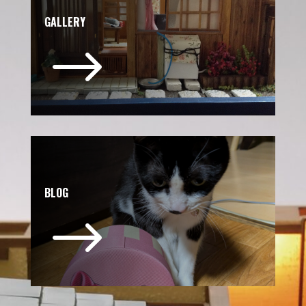
GALLERY
$
BLOG
$