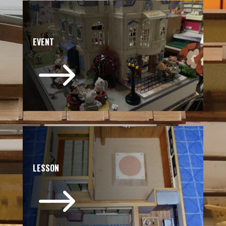
EVENT
$
LESSON
$