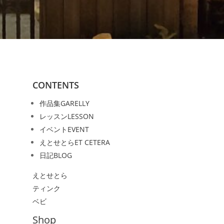
CONTENTS
作品集
GARELLY
レッスン
LESSON
イベント
EVENT
えとせとら
ET CETERA
日記
BLOG
えとせとら
ティンク
ベビ
Shop