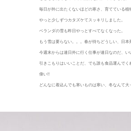
毎日が外に出たくないほどの寒さ、育てている植
やっと少しずつカタズケてスッキリしました。
ベランダの雪も昨日やっとすべてなくなった。
もう雪は要らない。。。春が待ちどうしい、日本
今週末からは連日外に行く仕事が連日なのだ、い
引きこもりはいいことだ、でも誰も食品運んでく
偉い!!
どんなに着込んでも寒いものは寒い、冬なんて大