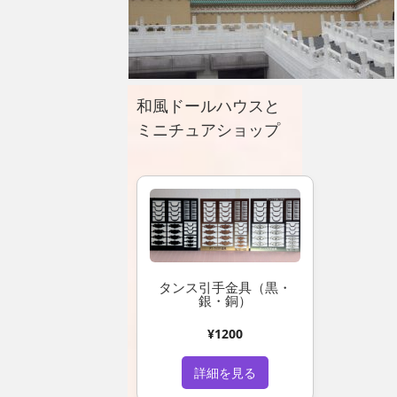
和風ドールハウスと
ミニチュアショップ
タンス引手金具（黒・
銀・銅）
¥1200
詳細を見る