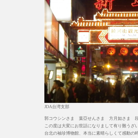
JDA台湾支部
郭コウシンさま 葉亞せんさま 方月如さま 
この度は大変にお世話になりまして有り難うざ
台北の袖珍博物館、本当に素晴らしくて感動の