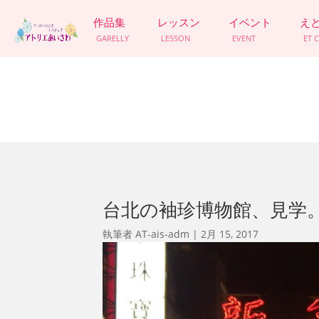
作品集
レッスン
イベント
え
GARELLY
LESSON
EVENT
ET 
台北の袖珍博物館、見学。2
執筆者
AT-ais-adm
|
2月 15, 2017