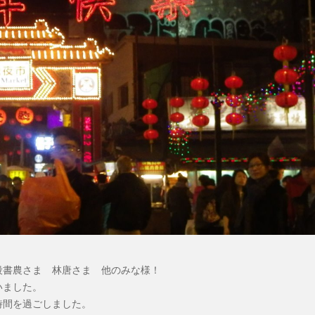
段書農さま 林唐さま 他のみな様！
いました。
時間を過ごしました。