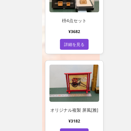
枡4点セット
¥3682
詳細を見る
オリジナル複製 屏風[雅]
¥3182