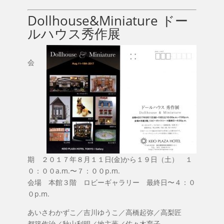
Dollhouse&Miniature ドー
ルハウス秀作展
会
期 ２０１７年８月１１日(金)から１９日（土） １
０：００a.m.〜７：００p.m.
会場 本館３階 ロビーギャラリー 最終日〜４：０
０p.m.
あいさわかずこ／吉川ゆうこ／高橋起弥／高梨匠
都築作治／秋山利明／地主薫／佐々木育子