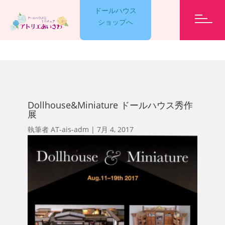
ドールハウス
ショップへ
GARELLY
Dollhouse&Miniature ドールハウス秀作
LESSON
展
執筆者
AT-ais-adm
|
7月 4, 2017
EVENT
ET CETERA