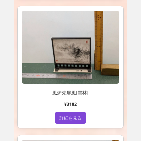
風炉先屏風[雪林]
¥3182
詳細を見る