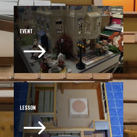
EVENT
$
LESSON
$