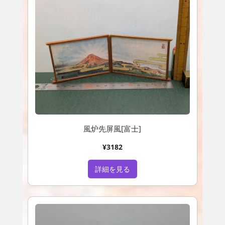
風炉先屏風[富士]
¥3182
詳細を見る