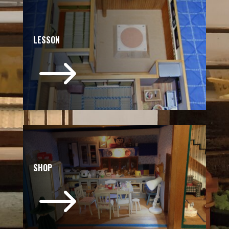
LESSON
$
SHOP
$