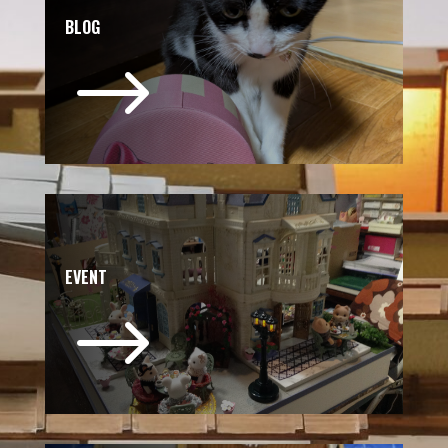
BLOG
$
EVENT
$