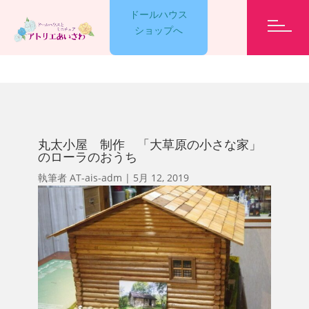
ドールハウス
ショップへ
GARELLY
丸太小屋 制作 「大草原の小さな家」
LESSON
のローラのおうち
執筆者
AT-ais-adm
|
5月 12, 2019
EVENT
ET CETERA