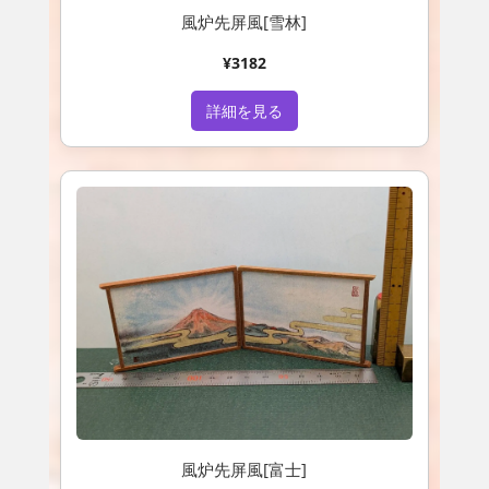
風炉先屏風[雪林]
¥3182
詳細を見る
風炉先屏風[富士]