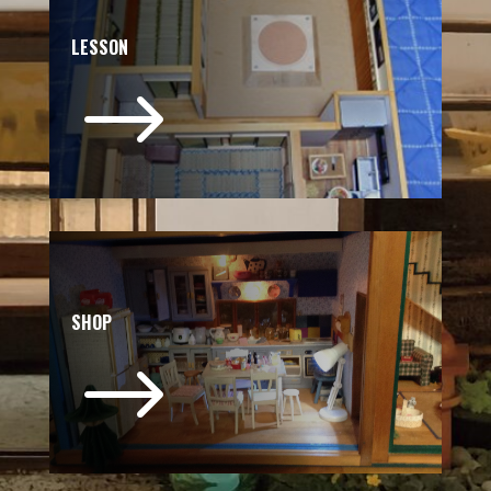
LESSON
$
SHOP
$