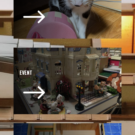
$
EVENT
$